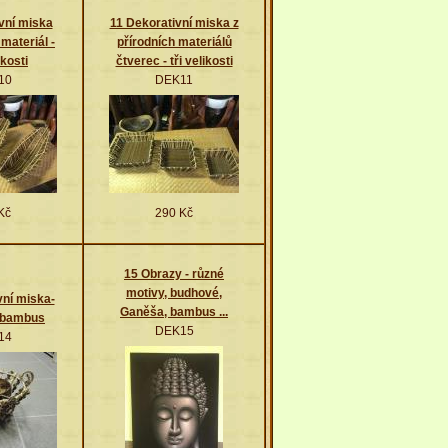
vní miska
11 Dekorativní miska z
 materiál -
přírodních materiálů
ikosti
čtverec - tři velikosti
10
DEK11
Kč
290 Kč
15 Obrazy - různé
motivy, budhové,
vní miska-
Ganěša, bambus ...
,bambus
DEK15
14