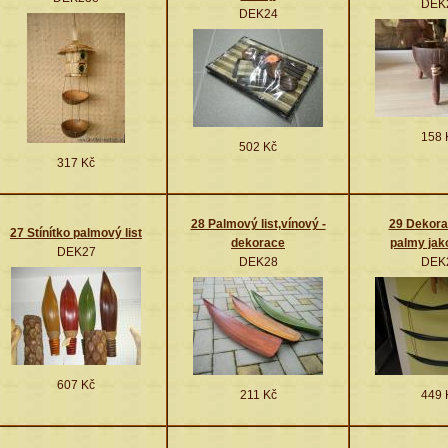
DEK
DEK24
158 
502 Kč
317 Kč
28 Palmový list,vínový -
29 Dekorač
27 Stínítko palmový list
dekorace
palmy jak
DEK27
DEK28
DEK
607 Kč
211 Kč
449 