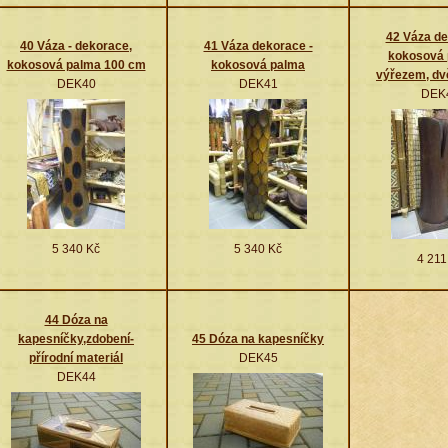
42 Váza de
40 Váza - dekorace,
41 Váza dekorace -
kokosová 
kokosová palma 100 cm
kokosová palma
výřezem, dvě
DEK40
DEK41
DEK
5 340 Kč
5 340 Kč
4 211
44 Dóza na
kapesníčky,zdobení-
45 Dóza na kapesníčky
přírodní materiál
DEK45
DEK44