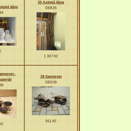
35 Asijská liána
sijské liány
DEK35
34
č
1 307 Kč
samorost -
39 Samorost
materiál
DEK39
38
911 Kč
Kč