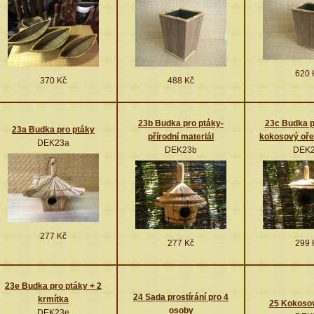
620 
370 Kč
488 Kč
23b Budka pro ptáky-
23c Budka p
23a Budka pro ptáky
přírodní materiál
kokosový oře
DEK23a
DEK23b
DEK2
277 Kč
277 Kč
299 
23e Budka pro ptáky + 2
24 Sada prostírání pro 4
krmítka
25 Kokoso
osoby
DEK23e