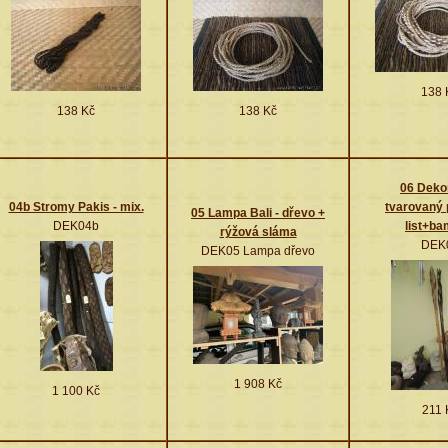
138 
138 Kč
138 Kč
06 Deko
04b Stromy Pakis - mix.
tvarovaný
05 Lampa Bali - dřevo +
DEK04b
list+b
rýžová sláma
DEK
DEK05 Lampa dřevo
1 908 Kč
1 100 Kč
211 