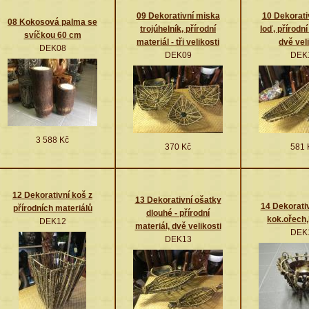
09 Dekorativní miska
10 Dekorati
08 Kokosová palma se
trojúhelník, přírodní
loď, přírodní
svíčkou 60 cm
materiál - tři velikosti
dvě vel
DEK08
DEK09
DEK
3 588 Kč
370 Kč
581 
12 Dekorativní koš z
13 Dekorativní ošatky
14 Dekorati
přírodních materiálů
dlouhé - přírodní
kok.ořech
DEK12
materiál, dvě velikosti
DEK
DEK13