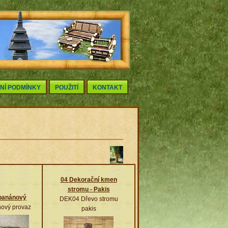
NÍ PODMÍNKY
POUŽITÍ
KONTAKT
04 Dekorační kmen
stromu - Pakis
 banánový
DEK04 Dřevo stromu
ový provaz
pakis