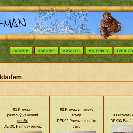
BAMBUS
NABÍZÍME
KATALOG
MATERIÁLY
OBCHOD
kladem
01 Provaz -
02 Provaz z mořské
palmový,venkovní
trávy
03 Provaz-
použití
DEK02 Provaz z mořské
DEK03 Banán
DEK01 Palmový provaz
trávy