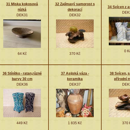
31 Miska kokosová
32 Zajímavý samorost s
34 Svícen z a
nízká
dekorací
DEK
DEK31
DEK32
0 K
64 Kč
370 Kč
36 Stínítko - ratan,různé
37 Asijská váza -
38 Svícen, 
barvy 30 cm
keramika
přírodní 
DEK36
DEK37
DEK
449 Kč
1 835 Kč
370 