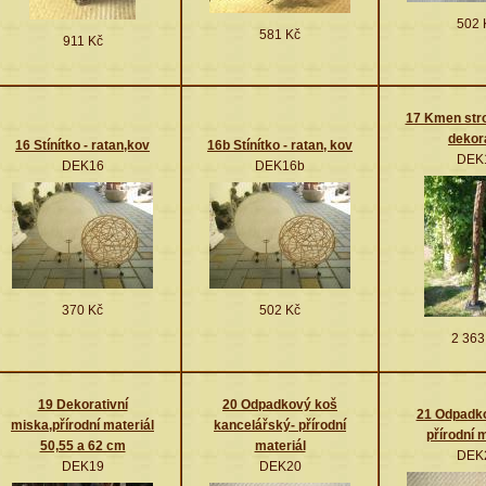
502 
581 Kč
911 Kč
17 Kmen str
dekor
16 Stínítko - ratan,kov
16b Stínítko - ratan, kov
DEK
DEK16
DEK16b
370 Kč
502 Kč
2 363
19 Dekorativní
20 Odpadkový koš
21 Odpadko
miska,přírodní materiál
kancelářský- přírodní
přírodní 
50,55 a 62 cm
materiál
DEK
DEK19
DEK20