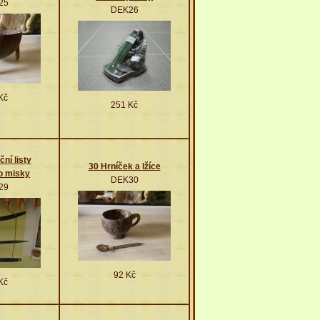
25
DEK26
Kč
251 Kč
ní listy
30 Hrníček a lžíce
o misky
DEK30
29
92 Kč
Kč