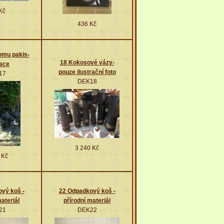
Kč
436 Kč
omu pakis-
18 Kokosové vázy-
ace
pouze ilustrační foto
17
DEK18
3 240 Kč
 Kč
vý koš -
22 Odpadkový koš -
materiál
přírodní materiál
21
DEK22