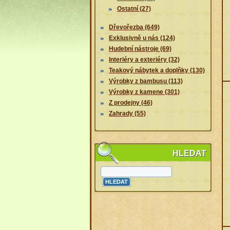
Ostatní (27)
Dřevořezba (649)
Exklusivně u nás (124)
Hudební nástroje (69)
Interiéry a exteriéry (32)
Teakový nábytek a doplňky (130)
Výrobky z bambusu (113)
Výrobky z kamene (301)
Z prodejny (46)
Zahrady (55)
HLEDAT