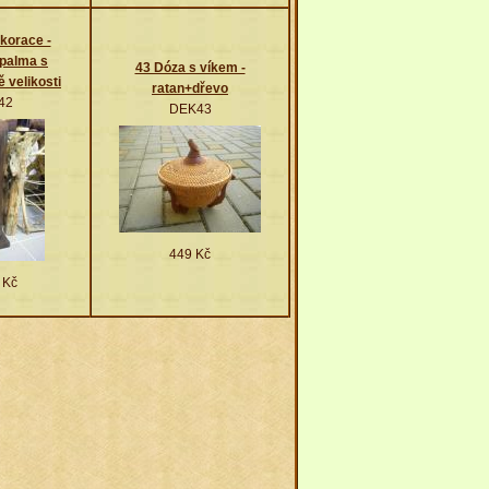
korace -
palma s
43 Dóza s víkem -
 velikosti
ratan+dřevo
42
DEK43
449 Kč
 Kč