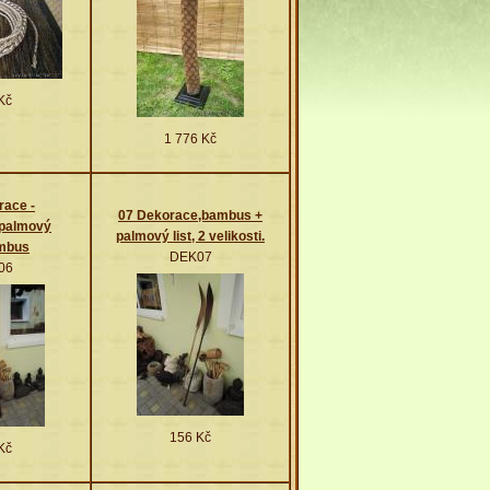
Kč
1 776 Kč
race -
07 Dekorace,bambus +
 palmový
palmový list, 2 velikosti.
ambus
DEK07
06
156 Kč
Kč