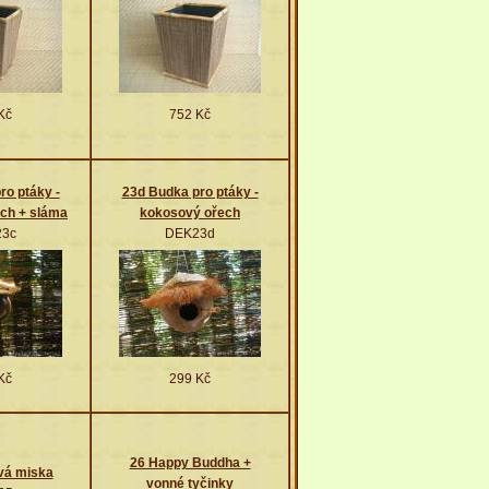
Kč
752 Kč
ro ptáky -
23d Budka pro ptáky -
ch + sláma
kokosový ořech
3c
DEK23d
Kč
299 Kč
26 Happy Buddha +
vá miska
vonné tyčinky