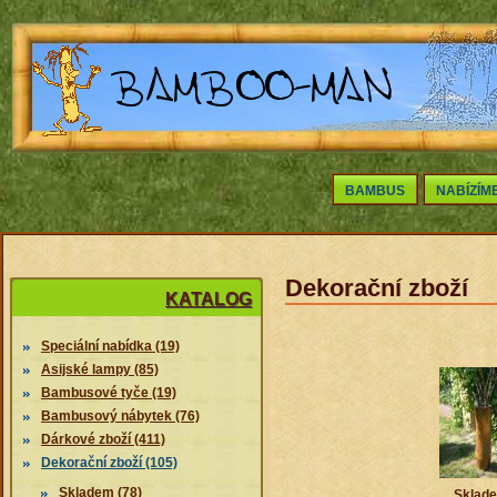
BAMBUS
NABÍZÍM
Dekorační zboží
KATALOG
Speciální nabídka (19)
Asijské lampy (85)
Bambusové tyče (19)
Bambusový nábytek (76)
Dárkové zboží (411)
Dekorační zboží (105)
Skladem (78)
Sklad