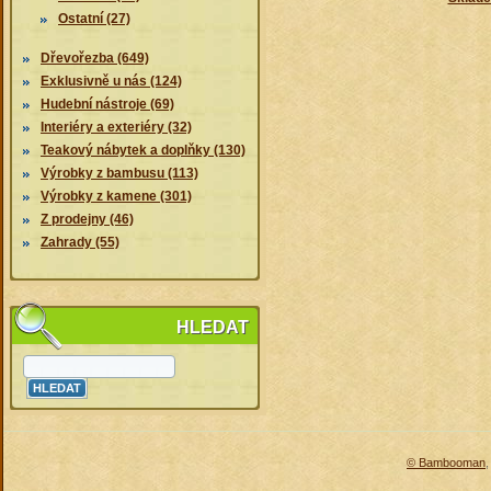
Ostatní (27)
Dřevořezba (649)
Exklusivně u nás (124)
Hudební nástroje (69)
Interiéry a exteriéry (32)
Teakový nábytek a doplňky (130)
Výrobky z bambusu (113)
Výrobky z kamene (301)
Z prodejny (46)
Zahrady (55)
HLEDAT
© Bambooman