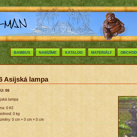
BAMBUS
NABÍZÍME
KATALOG
MATERIÁLY
OBCHOD
6 Asijská lampa
U: 06
ijská lampa
na:
0 Kč
otnost: 0 kg
změry: 0 cm × 0 cm × 0 cm