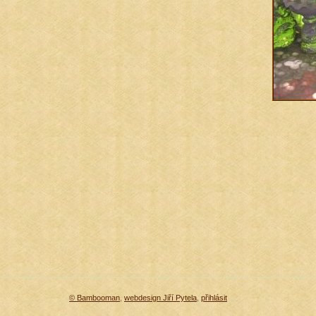
© Bambooman
,
webdesign Jiří Pytela
,
přihlásit