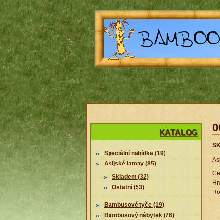
0
KATALOG
SK
Speciální nabídka (19)
As
Asijské lampy (85)
Ce
Skladem (32)
Hm
Ostatní (53)
Ro
Bambusové tyče (19)
Bambusový nábytek (76)