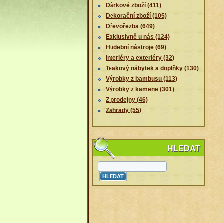
Dárkové zboží (411)
Dekorační zboží (105)
Dřevořezba (649)
Exklusivně u nás (124)
Hudební nástroje (69)
Interiéry a exteriéry (32)
Teakový nábytek a doplňky (130)
Výrobky z bambusu (113)
Výrobky z kamene (301)
Z prodejny (46)
Zahrady (55)
HLEDAT