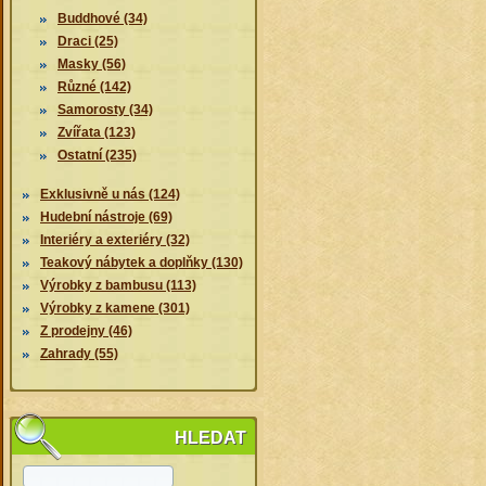
Buddhové (34)
Draci (25)
Masky (56)
Různé (142)
Samorosty (34)
Zvířata (123)
Ostatní (235)
Exklusivně u nás (124)
Hudební nástroje (69)
Interiéry a exteriéry (32)
Teakový nábytek a doplňky (130)
Výrobky z bambusu (113)
Výrobky z kamene (301)
Z prodejny (46)
Zahrady (55)
HLEDAT