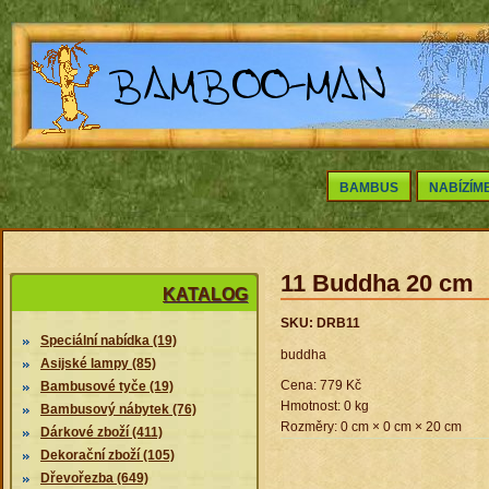
BAMBUS
NABÍZÍM
11 Buddha 20 cm
KATALOG
SKU: DRB11
Speciální nabídka (19)
buddha
Asijské lampy (85)
Cena:
779 Kč
Bambusové tyče (19)
Hmotnost: 0 kg
Bambusový nábytek (76)
Rozměry: 0 cm × 0 cm × 20 cm
Dárkové zboží (411)
Dekorační zboží (105)
Dřevořezba (649)